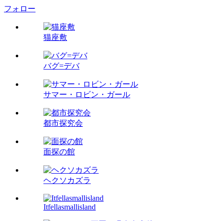
フォロー
猫座敷
バグ=デバ
サマー・ロビン・ガール
都市探究会
面探の館
ヘクソカズラ
Itfellasmallisland