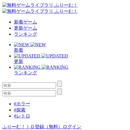
新着ゲーム
更新ゲーム
ランキング
新着
更新
ランキング
#ホラー
#探索
#レトロ
ふりーむ！ＩＤ登録（無料）
ログイン