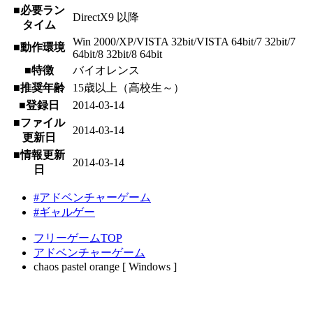
■必要ラン
DirectX9 以降
タイム
Win 2000/XP/VISTA 32bit/VISTA 64bit/7 32bit/7
■動作環境
64bit/8 32bit/8 64bit
■特徴
バイオレンス
■推奨年齢
15歳以上（高校生～）
■登録日
2014-03-14
■ファイル
2014-03-14
更新日
■情報更新
2014-03-14
日
#アドベンチャーゲーム
#ギャルゲー
フリーゲームTOP
アドベンチャーゲーム
chaos pastel orange [ Windows ]