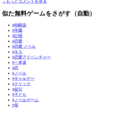
→もっとコメントを見る
似た無料ゲームをさがす（自動）
#幼馴染
#学園
#記憶
#恋愛
#恋愛 ノベル
#キス
#恋愛アドベンチャー
#一本道
#恋
#ノベル
#ギャルゲー
#クリック
#叔父
#子ども
#ノベルゲーム
#母