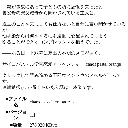
親が事故にあって子どもの頃に記憶を失ったと
養父母の叔父叔母から聞かされている主人公。
過去のことを気にしても仕方ないと自分に言い聞かせている
が、
幼馴染からは何をするにも過度に心配されてしまう。
断ることができずコンプレックスを抱えていた。
――ある日、下駄箱に差出人不明のメモが届く。
サイコパステル学園恋愛アドベンチャー chaos pastel orange
クリックして読み進める下部ウィンドウのノベルゲームで
す。
連続選択が3か所くらいあり話は一本道です。
■ファイル
chaos_pastel_orange.zip
名
■バージョ
1.1
ン
■容量
278,920 KByte