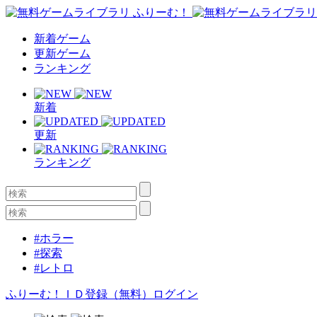
新着ゲーム
更新ゲーム
ランキング
新着
更新
ランキング
#ホラー
#探索
#レトロ
ふりーむ！ＩＤ登録（無料）
ログイン