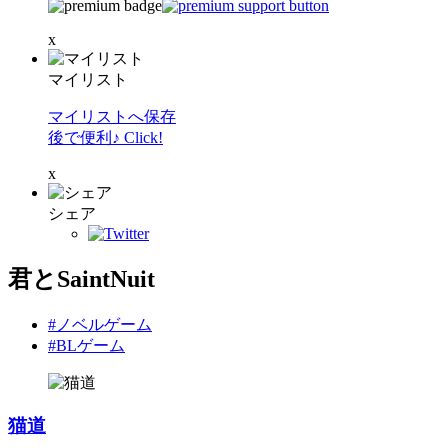
x
マイリスト
マイリストへ保存
後で便利♪ Click!
x
シェア
君とSaintNuit
#ノベルゲーム
#BLゲーム
猫道