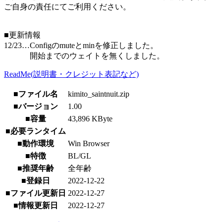
ご自身の責任にてご利用ください。
■更新情報
12/23…Configのmuteとminを修正しました。
開始までのウェイトを無くしました。
ReadMe(説明書・クレジット表記など)
■ファイル名
kimito_saintnuit.zip
■バージョン
1.00
■容量
43,896 KByte
■必要ランタイム
■動作環境
Win Browser
■特徴
BL/GL
■推奨年齢
全年齢
■登録日
2022-12-22
■ファイル更新日
2022-12-27
■情報更新日
2022-12-27