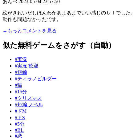
あんべ
2023-05-04 23:57:50
絵がきれいだしほんわかあまあまでいい感じのｂｌでした。
動作も問題なかったです。
→もっとコメントを見る
似た無料ゲームをさがす（自動）
#実況
#実況 歓迎
#短編
#ティラノビルダー
#猫
#15分
#クリスマス
#短編 ノベル
#ドM
#ドS
#5分
#BL
#恋