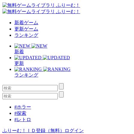
新着ゲーム
更新ゲーム
ランキング
新着
更新
ランキング
#ホラー
#探索
#レトロ
ふりーむ！ＩＤ登録（無料）
ログイン