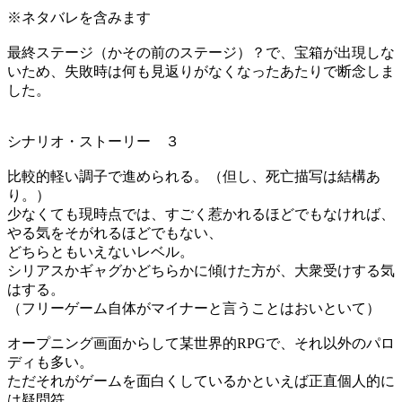
※ネタバレを含みます
最終ステージ（かその前のステージ）？で、宝箱が出現しな
いため、失敗時は何も見返りがなくなったあたりで断念しま
した。
シナリオ・ストーリー ３
比較的軽い調子で進められる。（但し、死亡描写は結構あ
り。）
少なくても現時点では、すごく惹かれるほどでもなければ、
やる気をそがれるほどでもない、
どちらともいえないレベル。
シリアスかギャグかどちらかに傾けた方が、大衆受けする気
はする。
（フリーゲーム自体がマイナーと言うことはおいといて）
オープニング画面からして某世界的RPGで、それ以外のパロ
ディも多い。
ただそれがゲームを面白くしているかといえば正直個人的に
は疑問符。