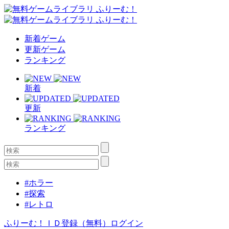
新着ゲーム
更新ゲーム
ランキング
新着
更新
ランキング
#ホラー
#探索
#レトロ
ふりーむ！ＩＤ登録（無料）
ログイン