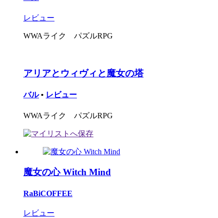
レビュー
WWAライク パズルRPG
アリアとウィヴィと魔女の塔
バル
•
レビュー
WWAライク パズルRPG
魔女の心 Witch Mind
RaBiCOFFEE
レビュー