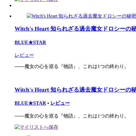
Witch's Heart 知られざる過去魔女ドロシーの秘密
BLUE★STAR
レビュー
───魔女の心を巡る『物語』、これは1つの終わり。
Witch's Heart 知られざる過去魔女ドロシーの秘
BLUE★STAR
•
レビュー
───魔女の心を巡る『物語』、これは1つの終わり。