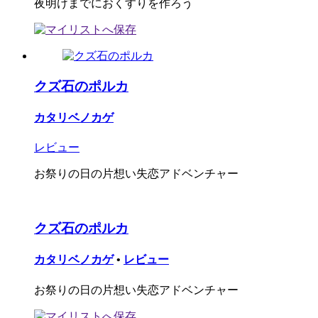
夜明けまでにおくすりを作ろう
クズ石のポルカ
カタリベノカゲ
レビュー
お祭りの日の片想い失恋アドベンチャー
クズ石のポルカ
カタリベノカゲ
•
レビュー
お祭りの日の片想い失恋アドベンチャー