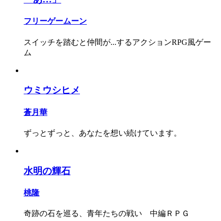
フリーゲームーン
スイッチを踏むと仲間が...するアクションRPG風ゲー
ム
ウミウシヒメ
蒼月華
ずっとずっと、あなたを想い続けています。
水明の輝石
桃隆
奇跡の石を巡る、青年たちの戦い 中編ＲＰＧ