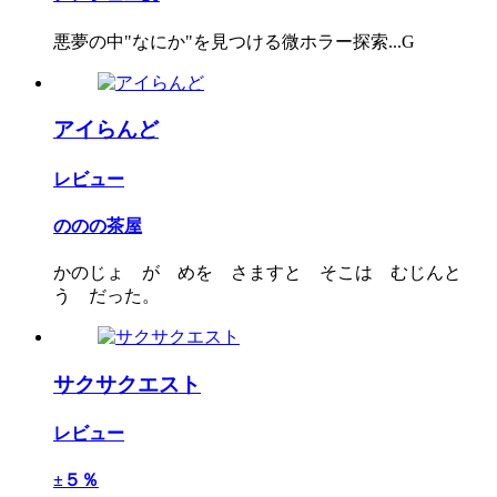
悪夢の中"なにか"を見つける微ホラー探索...G
アイらんど
レビュー
ののの茶屋
かのじょ が めを さますと そこは むじんと
う だった。
サクサクエスト
レビュー
±５％