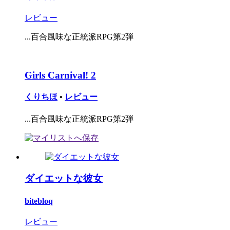
レビュー
...百合風味な正統派RPG第2弾
Girls Carnival! 2
くりちほ
•
レビュー
...百合風味な正統派RPG第2弾
ダイエットな彼女
bitebloq
レビュー