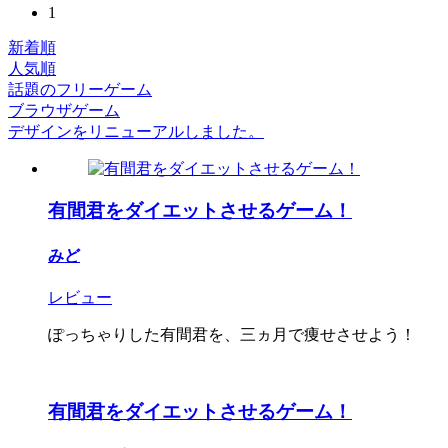
1
新着順
人気順
話題のフリーゲーム
ブラウザゲーム
デザインをリニューアルしました。
有間君をダイエットさせるゲーム！
みど
レビュー
ぽっちゃりした有間君を、三ヵ月で痩せさせよう！
有間君をダイエットさせるゲーム！