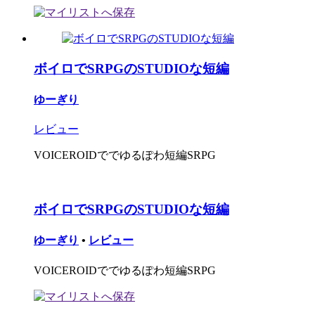
ボイロでSRPGのSTUDIOな短編
ゆーぎり
レビュー
VOICEROIDででゆるぽわ短編SRPG
ボイロでSRPGのSTUDIOな短編
ゆーぎり
•
レビュー
VOICEROIDででゆるぽわ短編SRPG