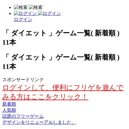
ログイン
「 ダイエット 」ゲーム一覧( 新着順 )
11本
「 ダイエット 」ゲーム一覧( 新着順 )
11本
スポンサードリンク
ログインして、便利にフリゲを遊んで
みる方はここをクリック！
新着順
人気順
話題のフリーゲーム
デザインをリニューアルしました。