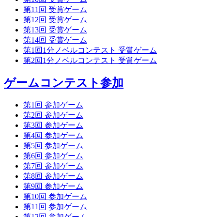
第11回 受賞ゲーム
第12回 受賞ゲーム
第13回 受賞ゲーム
第14回 受賞ゲーム
第1回1分ノベルコンテスト 受賞ゲーム
第2回1分ノベルコンテスト 受賞ゲーム
ゲームコンテスト参加
第1回 参加ゲーム
第2回 参加ゲーム
第3回 参加ゲーム
第4回 参加ゲーム
第5回 参加ゲーム
第6回 参加ゲーム
第7回 参加ゲーム
第8回 参加ゲーム
第9回 参加ゲーム
第10回 参加ゲーム
第11回 参加ゲーム
第12回 参加ゲーム