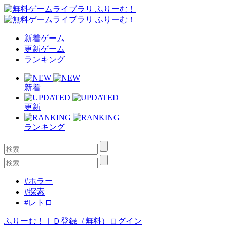
新着ゲーム
更新ゲーム
ランキング
新着
更新
ランキング
#ホラー
#探索
#レトロ
ふりーむ！ＩＤ登録（無料）
ログイン