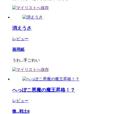
消えうさ
レビュー
画用紙
うわ...手ごわい
へっぽこ悪魔の魔王昇格！？
レビュー
微...戦士β