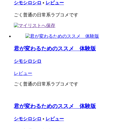
シモシロシロ
•
レビュー
ごく普通の日常系ラブコメです
君が変わるためのススメ 体験版
シモシロシロ
レビュー
ごく普通の日常系ラブコメです
君が変わるためのススメ 体験版
シモシロシロ
•
レビュー