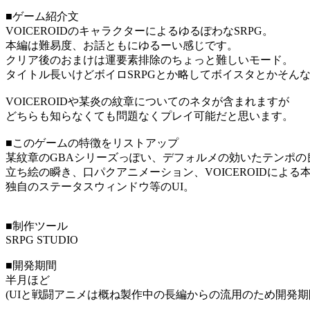
■ゲーム紹介文
VOICEROIDのキャラクターによるゆるぽわなSRPG。
本編は難易度、お話ともにゆるーい感じです。
クリア後のおまけは運要素排除のちょっと難しいモード。
タイトル長いけどボイロSRPGとか略してボイスタとかそん
VOICEROIDや某炎の紋章についてのネタが含まれますが
どちらも知らなくても問題なくプレイ可能だと思います。
■このゲームの特徴をリストアップ
某紋章のGBAシリーズっぽい、デフォルメの効いたテンポの
立ち絵の瞬き、口パクアニメーション、VOICEROIDによ
独自のステータスウィンドウ等のUI。
■制作ツール
SRPG STUDIO
■開発期間
半月ほど
(UIと戦闘アニメは概ね製作中の長編からの流用のため開発期