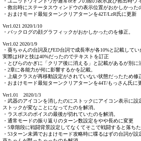
・ユニットウィンドウが通常orオフの際の表示及び救出時ウ
・救出時にステータスウィンドウの表示位置がおかしかった
・おまけモード最短ターンクリアターンを42T/LzR氏に更新
Ver1.021 2020/1/10
・バックログの顔グラフィックがおかしかったのを修正。
Ver1.02 2020/1/9
・葵ちゃんの台詞及びED台詞で成長率が各10%と記載してい
実際はHPと技は40%だったのでテキストを訂正
・とびらのかぎに「クリア後に消える」と記載があるが別に
・2章に各能力が何に影響するかを記載。
・上級クラスが再移動設定がされていない状態だったため修
・おまけモード最短ターンクリアターンを44T/もっさん氏に
Ver1.01 2020/1/3
・武器のアイコンを消したのにストックにアイコン表示に設
ストックが変なことになってたのを解消。
・ラスボスのボイスの最後が切れていたのを解消。
・通常モードの振り返りのターン数設定をやや長めに変更
・5章階段に戦闘背景設定してなくてそこで戦闘すると落ち
・53ターン未満でおまけモード攻略時に喋るはずの台詞が設
葵ちゃんが黙っちゃったのを解消