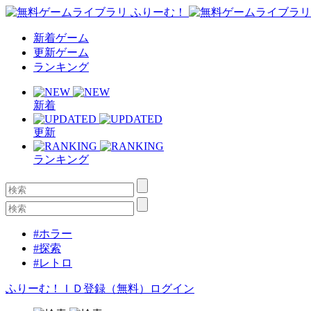
新着ゲーム
更新ゲーム
ランキング
新着
更新
ランキング
#ホラー
#探索
#レトロ
ふりーむ！ＩＤ登録（無料）
ログイン