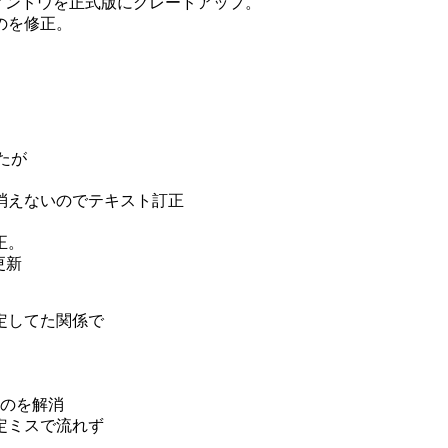
ィンドウを正式版にグレードアップ。
のを修正。
たが
消えないのでテキスト訂正
正。
更新
定してた関係で
たのを解消
定ミスで流れず