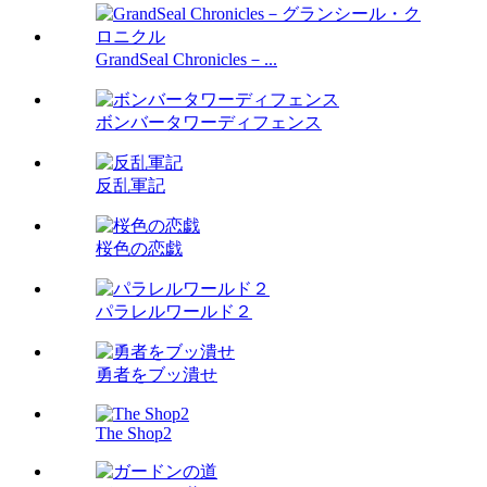
GrandSeal Chronicles－...
ボンバータワーディフェンス
反乱軍記
桜色の恋戯
パラレルワールド２
勇者をブッ潰せ
The Shop2