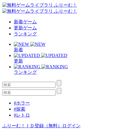
新着ゲーム
更新ゲーム
ランキング
新着
更新
ランキング
#ホラー
#探索
#レトロ
ふりーむ！ＩＤ登録（無料）
ログイン