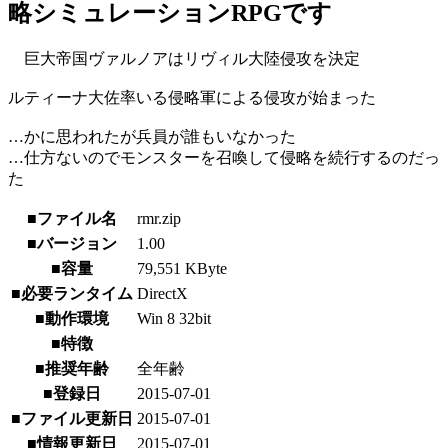
略シミュレーションRPGです
巨大帝国ヴァルノアはリヴィル大陸侵攻を決定
ルティーナ大佐率いる侵略軍による侵攻が始まった
…かに思われたが兵員が誰もいなかった
…仕方ないのでモンスターを召喚して侵略を続行するのだっ
た
■ファイル名
rmr.zip
■バージョン
1.00
■容量
79,551 KByte
■必要ランタイム
DirectX
■動作環境
Win 8 32bit
■特徴
■推奨年齢
全年齢
■登録日
2015-07-01
■ファイル更新日
2015-07-01
■情報更新日
2015-07-01