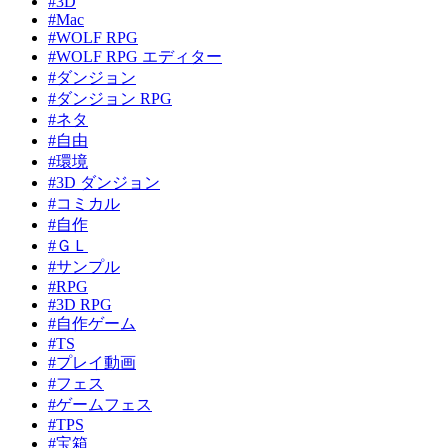
#3D
#Mac
#WOLF RPG
#WOLF RPG エディター
#ダンジョン
#ダンジョン RPG
#ネタ
#自由
#環境
#3D ダンジョン
#コミカル
#自作
#ＧＬ
#サンプル
#RPG
#3D RPG
#自作ゲーム
#TS
#プレイ動画
#フェス
#ゲームフェス
#TPS
#宝箱