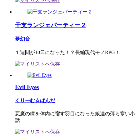
干支ランジェパーティー２
夢幻台
１週間が10日になった！？長編現代モノRPG！
Evil Eyes
くりーむ☆ぱんだ
悪魔の瞳を体内に宿す羽目になった娘達の薄ら寒い小
話