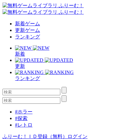
新着ゲーム
更新ゲーム
ランキング
新着
更新
ランキング
#ホラー
#探索
#レトロ
ふりーむ！ＩＤ登録（無料）
ログイン