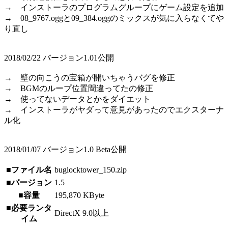
→ インストーラのプログラムグループにゲーム設定を追加
→ 08_9767.oggと09_384.oggのミックスが気に入らなくてや
り直し
2018/02/22 バージョン1.01公開
→ 壁の向こうの宝箱が開いちゃうバグを修正
→ BGMのループ位置間違ってたの修正
→ 使ってないデータとかをダイエット
→ インストーラがヤダって意見があったのでエクスターナ
ル化
2018/01/07 バージョン1.0 Beta公開
■ファイル名
buglocktower_150.zip
■バージョン
1.5
■容量
195,870 KByte
■必要ランタ
DirectX 9.0以上
イム