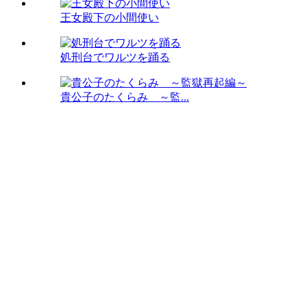
王女殿下の小間使い
処刑台でワルツを踊る
貴公子のたくらみ ～監...