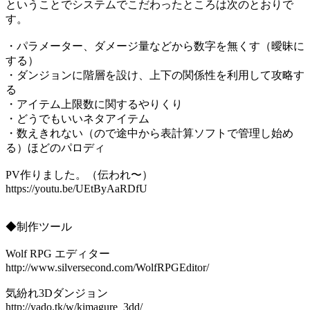
ということでシステムでこだわったところは次のとおりで
す。
・パラメーター、ダメージ量などから数字を無くす（曖昧に
する）
・ダンジョンに階層を設け、上下の関係性を利用して攻略す
る
・アイテム上限数に関するやりくり
・どうでもいいネタアイテム
・数えきれない（ので途中から表計算ソフトで管理し始め
る）ほどのパロディ
PV作りました。（伝われ〜）
https://youtu.be/UEtByAaRDfU
◆制作ツール
Wolf RPG エディター
http://www.silversecond.com/WolfRPGEditor/
気紛れ3Dダンジョン
http://yado.tk/w/kimagure_3dd/