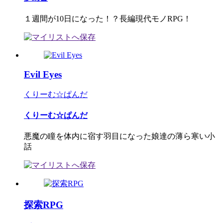
１週間が10日になった！？長編現代モノRPG！
Evil Eyes
くりーむ☆ぱんだ
くりーむ☆ぱんだ
悪魔の瞳を体内に宿す羽目になった娘達の薄ら寒い小
話
探索RPG