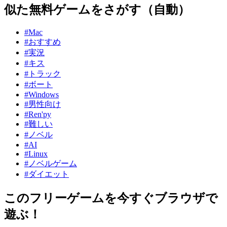
似た無料ゲームをさがす（自動）
#Mac
#おすすめ
#実況
#キス
#トラック
#ボート
#Windows
#男性向け
#Ren'py
#難しい
#ノベル
#AI
#Linux
#ノベルゲーム
#ダイエット
このフリーゲームを今すぐブラウザで
遊ぶ！