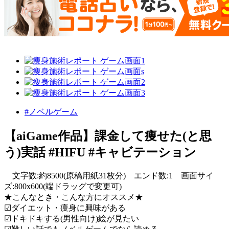
#ノベルゲーム
【aiGame作品】課金して痩せた(と思
う)実話 #HIFU #キャビテーション
文字数:約8500(原稿用紙31枚分) エンド数:1 画面サイ
ズ:800x600(端ドラッグで変更可)
★こんなとき・こんな方にオススメ★
☑︎ダイエット・痩身に興味がある
☑︎ドキドキする(男性向け)絵が見たい