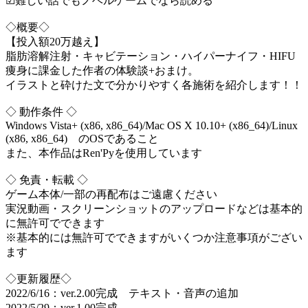
☑︎難しい話でもノベルゲームでなら読める
◇概要◇
【投入額20万越え】
脂肪溶解注射・キャビテーション・ハイパーナイフ・HIFU
痩身に課金した作者の体験談+おまけ。
イラストと砕けた文で分かりやすく各施術を紹介します！！
◇ 動作条件 ◇
Windows Vista+ (x86, x86_64)/Mac OS X 10.10+ (x86_64)/Linux
(x86, x86_64) のOSであること
また、本作品はRen'Pyを使用しています
◇ 免責・転載 ◇
ゲーム本体/一部の再配布はご遠慮ください
実況動画・スクリーンショットのアップロードなどは基本的
に無許可でできます
※基本的には無許可でできますがいくつか注意事項がござい
ます
◇更新履歴◇
2022/6/16：ver.2.00完成 テキスト・音声の追加
2022/5/29：ver.1.00完成