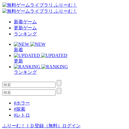
新着ゲーム
更新ゲーム
ランキング
新着
更新
ランキング
#ホラー
#探索
#レトロ
ふりーむ！ＩＤ登録（無料）
ログイン