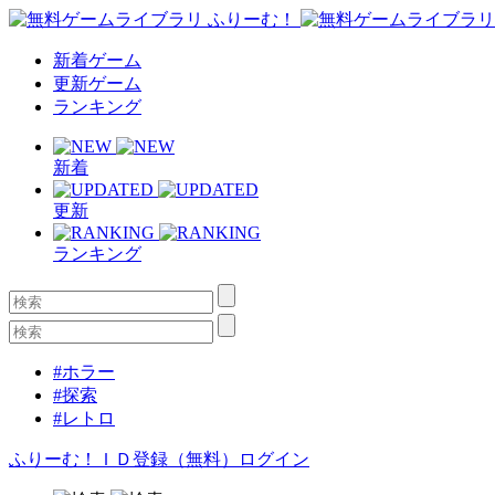
新着ゲーム
更新ゲーム
ランキング
新着
更新
ランキング
#ホラー
#探索
#レトロ
ふりーむ！ＩＤ登録（無料）
ログイン