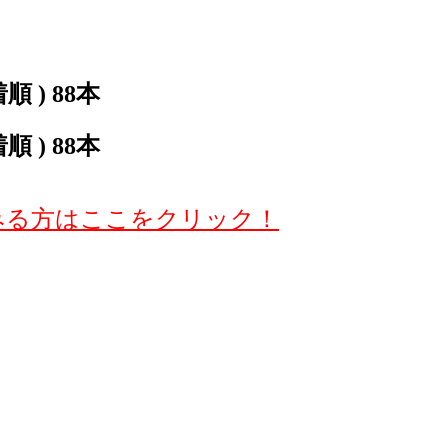
 ) 88本
 ) 88本
みる方はここをクリック！