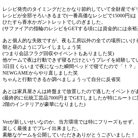
レシピ発売のタイミングだとかなり節約していて全財産でギ
レシピが全部そろいきるまで(一番高価なレシピで15000円)は
ひたすら香水かガントレットでしのぎました。
(サファイアの指輪のレシピをGETする頃には資金的には余裕
あと個人的な失敗ですが、夜も工房以外の全ての場所にいけ
朝と昼のようにプレイしましょう笑
(つまり会話フラグ回収やイベントもありました笑)
他ゲームで夜は行動できず寝るだけというプレイを経験して
3日目くらいまで夜になった瞬間ベッドで寝てたので「！？
NEWGAMEからやり直しました笑
ちゃんと行動できるか調べましょうって自分に反省笑
あとは家具屋さんは終盤まで放置したので逃したイベントが
(最終的に伝統工芸品7000円までGETしましたが特にルート
2階のインテリアが豪華になりました)
Verが新しいせいなのか、当方環境では特にフリーズもせず、
楽しく最後までプレイ出来ました。
素敵なゲームを公開していただきありがとうございました！