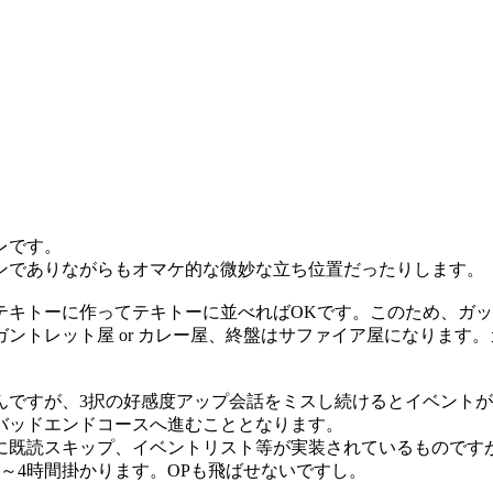
レです。
ンでありながらもオマケ的な微妙な立ち位置だったりします。
テキトーに作ってテキトーに並べればOKです。このため、ガ
ントレット屋 or カレー屋、終盤はサファイア屋になります
んですが、3択の好感度アップ会話をミスし続けるとイベント
バッドエンドコースへ進むこととなります。
に既読スキップ、イベントリスト等が実装されているものです
3～4時間掛かります。OPも飛ばせないですし。