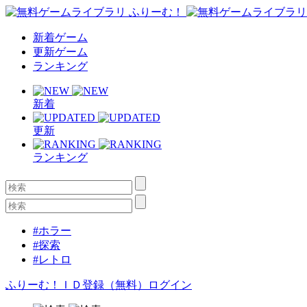
新着ゲーム
更新ゲーム
ランキング
新着
更新
ランキング
#ホラー
#探索
#レトロ
ふりーむ！ＩＤ登録（無料）
ログイン