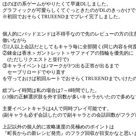
ほのぼの系ゲームがやりたくて早速DLしました。
グラフィックが可愛らしくてぐっときたのがDLのきっかけで
※初回でおそらくTRUEENDまでプレイ完了しました。
個人的にバッドエンドは不得手なので先のレビューの方の注
倣いながら
①2人以上会話だとしてもキャラ毎に全部開く(同じ内容を何度
②錬金は香水＞ガントレット＞サファイアの指輪を優先的に
(ただしリクエストと並行で)
③キャライベントは♪マークが3つ出る正答が出るまで
セーブリロードでやり直す
を守っておけば初回ルートでおそらくTRUEENDまでいけた
総プレイ時間は私の場合は7～8時間でした。
(♪3個の正解選択肢を外す回数が多いキャラがいたので多めな
主要イベントキャラは4人で同時プレイ可能です。
(副キャラも必ず会話したので副キャラとの会話回数がフラグ
上記以外の個人的に攻略速度の見極めのポイントは
『町長からの新レシピ発売』のフラグ回収が目安かなと思い