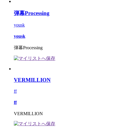
弾幕Processing
yousk
yousk
弾幕Processing
VERMILLION
ff
ff
VERMILLION