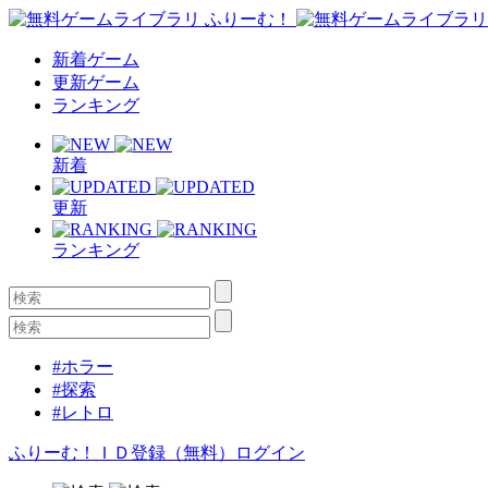
新着ゲーム
更新ゲーム
ランキング
新着
更新
ランキング
#ホラー
#探索
#レトロ
ふりーむ！ＩＤ登録（無料）
ログイン