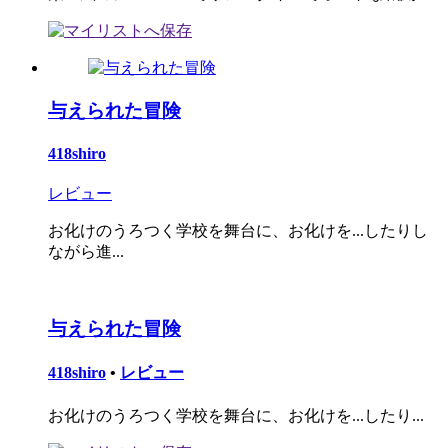
与えられた冒険
418shiro
レビュー
お化けのうろつく学校を舞台に、お化けを...したりし
ながら進...
与えられた冒険
418shiro
•
レビュー
お化けのうろつく学校を舞台に、お化けを...したり...