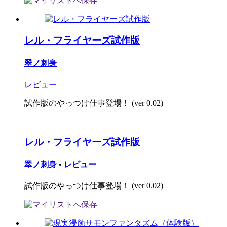
レル・フライヤーズ試作版
翠ノ刺身
レビュー
試作版のやっつけ仕事登場！ (ver 0.02)
レル・フライヤーズ試作版
翠ノ刺身
•
レビュー
試作版のやっつけ仕事登場！ (ver 0.02)