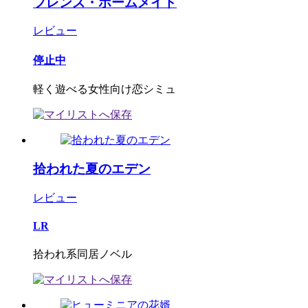
フレンズ・ホームメイド
レビュー
停止中
軽く遊べる女性向け恋シミュ
拾われた夏のエデン
レビュー
LR
拾われ系同居ノベル