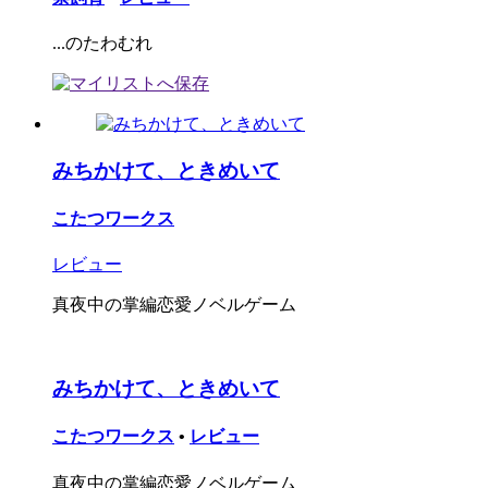
...のたわむれ
みちかけて、ときめいて
こたつワークス
レビュー
真夜中の掌編恋愛ノベルゲーム
みちかけて、ときめいて
こたつワークス
•
レビュー
真夜中の掌編恋愛ノベルゲーム