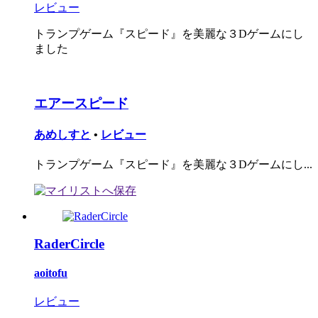
レビュー
トランプゲーム『スピード』を美麗な３Dゲームにし
ました
エアースピード
あめしすと
•
レビュー
トランプゲーム『スピード』を美麗な３Dゲームにし...
RaderCircle
aoitofu
レビュー