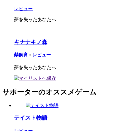
レビュー
夢を失ったあなたへ
キナナキノ森
禁飼育
•
レビュー
夢を失ったあなたへ
サポーターのオススメゲーム
テイスト物語
レビュー