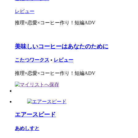
レビュー
推理×恋愛×コーヒー作り！短編ADV
美味しいコーヒーはあなたのために
こたつワークス
•
レビュー
推理×恋愛×コーヒー作り！短編ADV
エアースピード
あめしすと