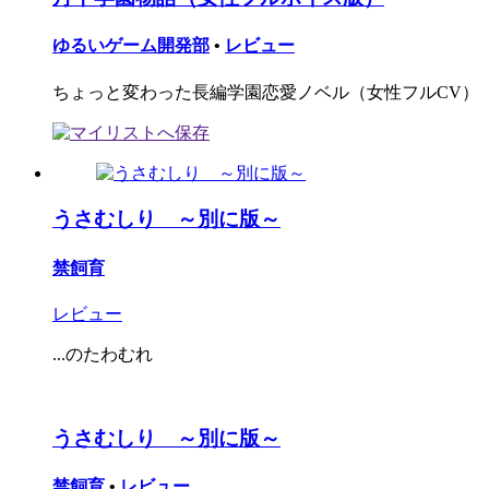
ゆるいゲーム開発部
•
レビュー
ちょっと変わった長編学園恋愛ノベル（女性フルCV）
うさむしり ～別に版～
禁飼育
レビュー
...のたわむれ
うさむしり ～別に版～
禁飼育
•
レビュー