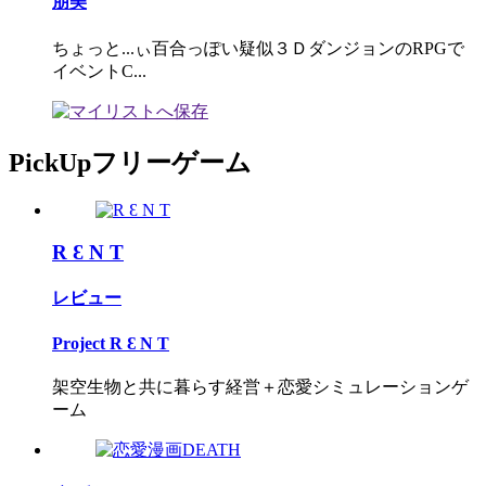
朋美
ちょっと...ぃ百合っぽい疑似３ＤダンジョンのRPGで
イベントC...
PickUpフリーゲーム
R Ɛ N T
レビュー
Project R Ɛ N T
架空生物と共に暮らす経営＋恋愛シミュレーションゲ
ーム