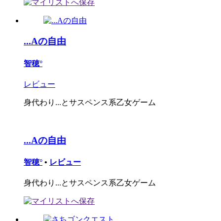
...Aの自由
智穂°
レビュー
身代わり...とサスペンス系乙女ゲーム
...Aの自由
智穂°
•
レビュー
身代わり...とサスペンス系乙女ゲーム