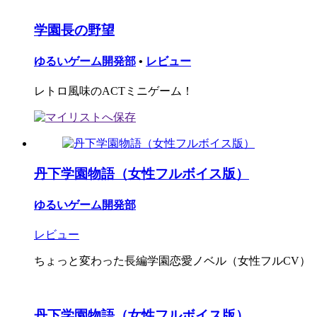
学園長の野望
ゆるいゲーム開発部
•
レビュー
レトロ風味のACTミニゲーム！
丹下学園物語（女性フルボイス版）
ゆるいゲーム開発部
レビュー
ちょっと変わった長編学園恋愛ノベル（女性フルCV）
丹下学園物語（女性フルボイス版）