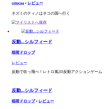
cotocoa
•
レビュー
ネズミのティノはネコの国へ行く
反動...シルフィード
稲荷ドロップ
レビュー
反動で吹っ飛べ！レトロ風2D反動アクションゲーム
反動...シルフィード
稲荷ドロップ
•
レビュー