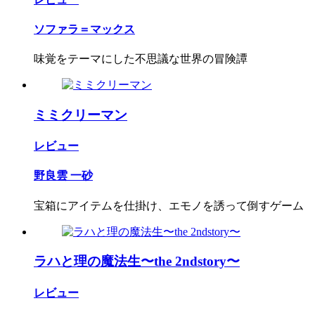
ソファラ＝マックス
味覚をテーマにした不思議な世界の冒険譚
ミミクリーマン
レビュー
野良雲 一砂
宝箱にアイテムを仕掛け、エモノを誘って倒すゲーム
ラハと理の魔法生〜the 2ndstory〜
レビュー