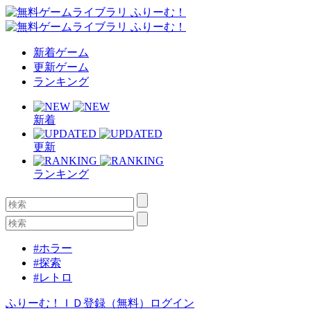
新着ゲーム
更新ゲーム
ランキング
新着
更新
ランキング
#ホラー
#探索
#レトロ
ふりーむ！ＩＤ登録（無料）
ログイン