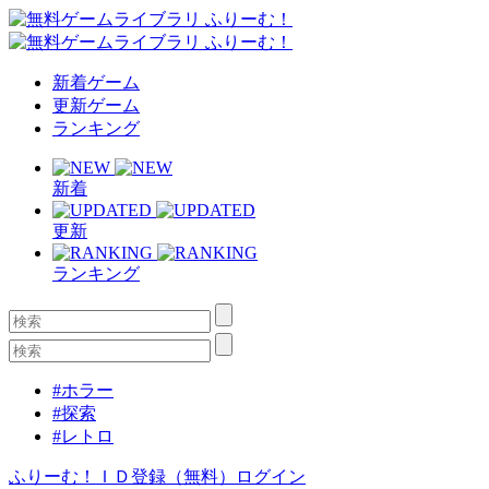
新着ゲーム
更新ゲーム
ランキング
新着
更新
ランキング
#ホラー
#探索
#レトロ
ふりーむ！ＩＤ登録（無料）
ログイン