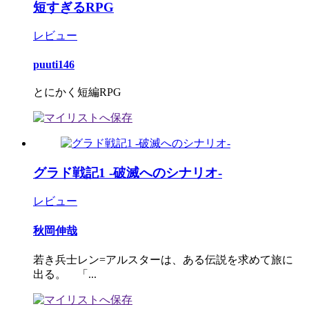
短すぎるRPG
レビュー
puuti146
とにかく短編RPG
グラド戦記1 -破滅へのシナリオ-
レビュー
秋岡伸哉
若き兵士レン=アルスターは、ある伝説を求めて旅に
出る。 「...