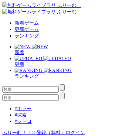
新着ゲーム
更新ゲーム
ランキング
新着
更新
ランキング
#ホラー
#探索
#レトロ
ふりーむ！ＩＤ登録（無料）
ログイン