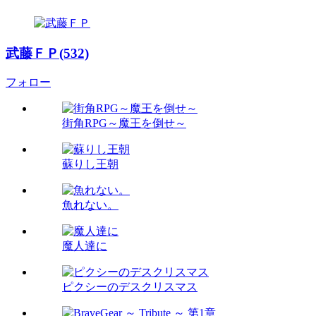
武藤ＦＰ(532)
フォロー
街角RPG～魔王を倒せ～
蘇りし王朝
魚れない。
魔人達に
ピクシーのデスクリスマス