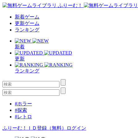
新着ゲーム
更新ゲーム
ランキング
新着
更新
ランキング
#ホラー
#探索
#レトロ
ふりーむ！ＩＤ登録（無料）
ログイン