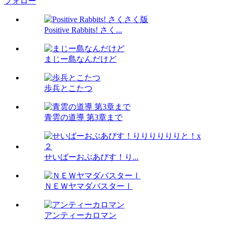
フォロー
Positive Rabbits! さく...
まじー島なんだけど
歩兵とこたつ
青雲の道導 第3章まで
せいばーおぶあびす！り...
ＮＥＷヤマダバスターⅠ
アンティーカロマン