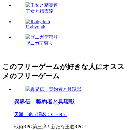
王女と精霊達
JLabyrinth
ゼニガデ狩り
このフリーゲームが好きな人にオスス
メのフリーゲーム
異界伝 契約者と具現獣
天満 光（旧名：C・R）
戦術RPG第三弾！新たな王道RPG！