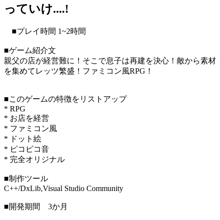
っていけ....!
■プレイ時間 1~2時間
■ゲーム紹介文
親父の店が経営難に！そこで息子は再建を決心！敵から素材
を集めてレッツ繁盛！ファミコン風RPG！
■このゲームの特徴をリストアップ
* RPG
* お店を経営
* ファミコン風
* ドット絵
* ピコピコ音
* 完全オリジナル
■制作ツール
C++/DxLib,Visual Studio Community
■開発期間 3か月