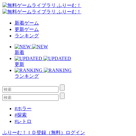
新着ゲーム
更新ゲーム
ランキング
新着
更新
ランキング
#ホラー
#探索
#レトロ
ふりーむ！ＩＤ登録（無料）
ログイン