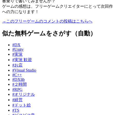
番乗りで書いてみませんか？
ゲームの感想は、フリーゲームクリエイターにとって次回作
への力になります！
→このフリーゲームのコメントの投稿はこちらへ
似た無料ゲームをさがす（自動）
#DX
#Unity
#実況
#実況 歓迎
#お店
#Visual Studio
#C++
#DXlib
#２時間
#RPG
#オリジナル
#経営
#ドット絵
#TS