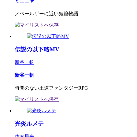
ミニニャ
ノベールゲーに近い短篇物語
伝説の以下略MV
新谷一帆
新谷一帆
時間のない王道ファンタジーRPG
光炎ルメテ
佐倉星来