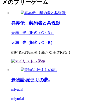
メのフリーゲーム
異界伝 契約者と具現獣
天満 光（旧名：C・R）
天満 光（旧名：C・R）
戦術RPG第三弾！新たな王道RPG！
夢物語-始まりの夢-
miyudai
miyudai