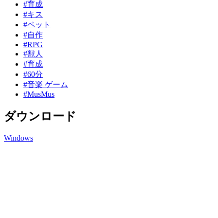
#育成
#キス
#ペット
#自作
#RPG
#獣人
#育成
#60分
#音楽 ゲーム
#MusMus
ダウンロード
Windows