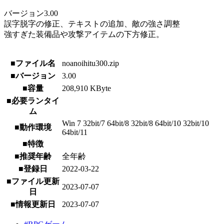
バージョン3.00
誤字脱字の修正、テキストの追加、敵の強さ調整
強すぎた装備品や攻撃アイテムの下方修正。
■ファイル名
noanoihitu300.zip
■バージョン
3.00
■容量
208,910 KByte
■必要ランタイ
ム
Win 7 32bit/7 64bit/8 32bit/8 64bit/10 32bit/10
■動作環境
64bit/11
■特徴
■推奨年齢
全年齢
■登録日
2022-03-22
■ファイル更新
2023-07-07
日
■情報更新日
2023-07-07