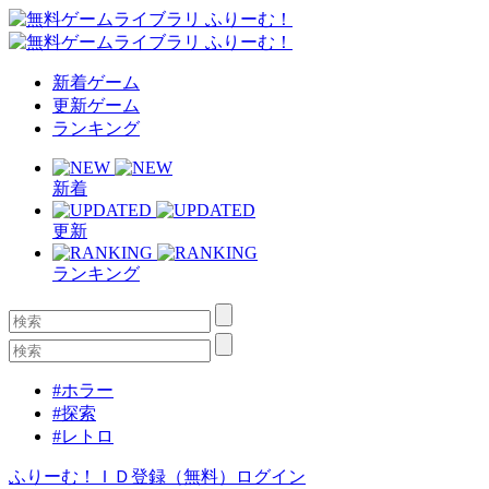
新着ゲーム
更新ゲーム
ランキング
新着
更新
ランキング
#ホラー
#探索
#レトロ
ふりーむ！ＩＤ登録（無料）
ログイン