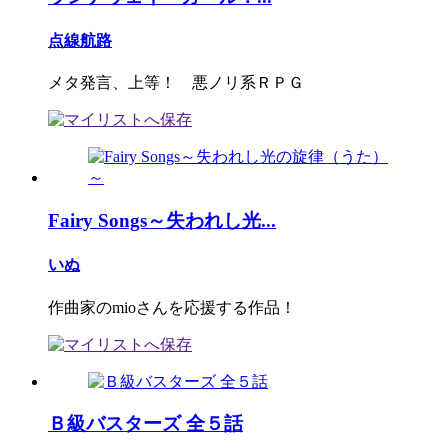
点線航路
メタ発言、上等！ 悪ノリ系ＲＰＧ
Fairy Songs～失われし光...
いぬ
作曲家のmioさんを応援する作品！
Ｂ級バスターズ 全５話