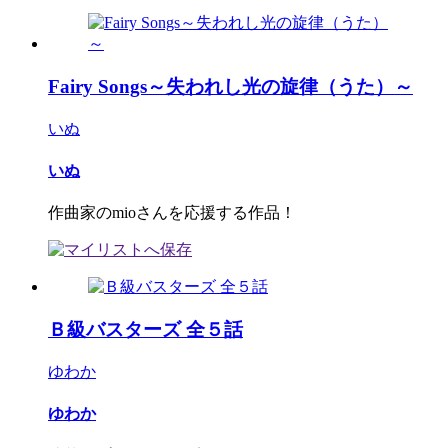
Fairy Songs～失われし光の旋律（うた）～
いぬ
いぬ
作曲家のmioさんを応援する作品！
Ｂ級バスターズ 全５話
ゆわか
ゆわか