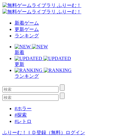
新着ゲーム
更新ゲーム
ランキング
新着
更新
ランキング
#ホラー
#探索
#レトロ
ふりーむ！ＩＤ登録（無料）
ログイン