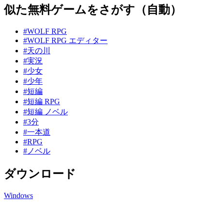
似た無料ゲームをさがす（自動）
#WOLF RPG
#WOLF RPG エディター
#天の川
#実況
#少女
#少年
#短編
#短編 RPG
#短編 ノベル
#3分
#一本道
#RPG
#ノベル
ダウンロード
Windows