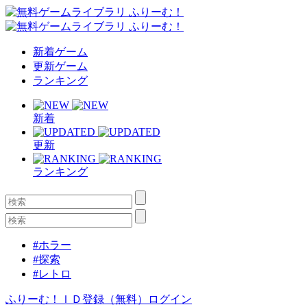
新着ゲーム
更新ゲーム
ランキング
新着
更新
ランキング
#ホラー
#探索
#レトロ
ふりーむ！ＩＤ登録（無料）
ログイン