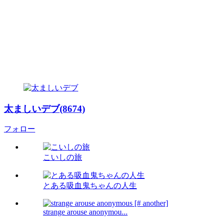
太ましいデブ(8674)
フォロー
こいしの旅
とある吸血鬼ちゃんの人生
strange arouse anonymou...