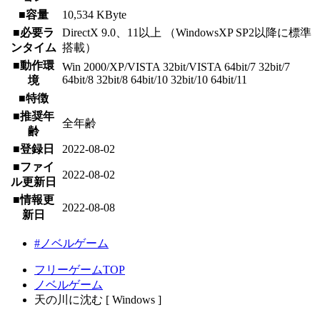
■容量
10,534 KByte
■必要ラ
DirectX 9.0、11以上 （WindowsXP SP2以降に標準
ンタイム
搭載）
■動作環
Win 2000/XP/VISTA 32bit/VISTA 64bit/7 32bit/7
64bit/8 32bit/8 64bit/10 32bit/10 64bit/11
境
■特徴
■推奨年
全年齢
齢
■登録日
2022-08-02
■ファイ
2022-08-02
ル更新日
■情報更
2022-08-08
新日
#ノベルゲーム
フリーゲームTOP
ノベルゲーム
天の川に沈む [ Windows ]