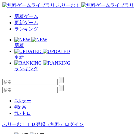
新着ゲーム
更新ゲーム
ランキング
新着
更新
ランキング
#ホラー
#探索
#レトロ
ふりーむ！ＩＤ登録（無料）
ログイン