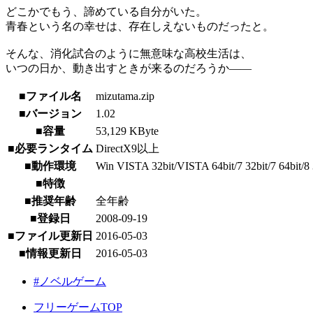
どこかでもう、諦めている自分がいた。
青春という名の幸せは、存在しえないものだったと。
そんな、消化試合のように無意味な高校生活は、
いつの日か、動き出すときが来るのだろうか――
■ファイル名
mizutama.zip
■バージョン
1.02
■容量
53,129 KByte
■必要ランタイム
DirectX9以上
■動作環境
Win VISTA 32bit/VISTA 64bit/7 32bit/7 64bit/8 3
■特徴
■推奨年齢
全年齢
■登録日
2008-09-19
■ファイル更新日
2016-05-03
■情報更新日
2016-05-03
#ノベルゲーム
フリーゲームTOP