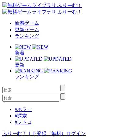
新着ゲーム
更新ゲーム
ランキング
新着
更新
ランキング
#ホラー
#探索
#レトロ
ふりーむ！ＩＤ登録（無料）
ログイン