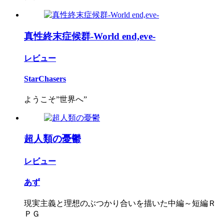
真性終末症候群-World end,eve-
レビュー
StarChasers
ようこそ”世界へ”
超人類の憂鬱
レビュー
あず
現実主義と理想のぶつかり合いを描いた中編～短編Ｒ
ＰＧ