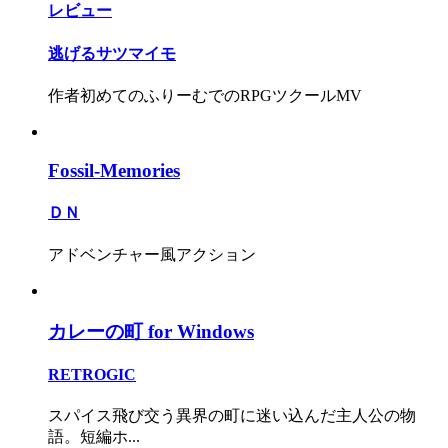
レビュー
逃げるサツマイモ
作者初めてのふりーむでのRPGツクールMV
Fossil-Memories
ＤＮ
アドベンチャー風アクション
カレーの町 for Windows
RETROGIC
スパイス飛び交う異界の町に迷い込んだ主人公の物
語。短編ホ...