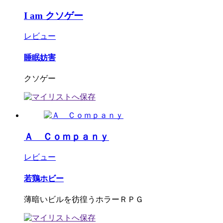
I am クソゲー
レビュー
睡眠妨害
クソゲー
Ａ Ｃｏｍｐａｎｙ
レビュー
若鶏ホビー
薄暗いビルを彷徨うホラーＲＰＧ