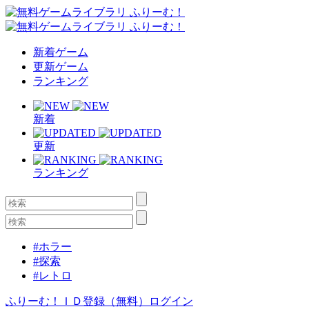
新着ゲーム
更新ゲーム
ランキング
新着
更新
ランキング
#ホラー
#探索
#レトロ
ふりーむ！ＩＤ登録（無料）
ログイン