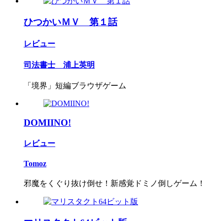
ひつかいＭＶ 第１話
レビュー
司法書士 浦上英明
「境界」短編ブラウザゲーム
DOMIINO!
レビュー
Tomoz
邪魔をくぐり抜け倒せ！新感覚ドミノ倒しゲーム！