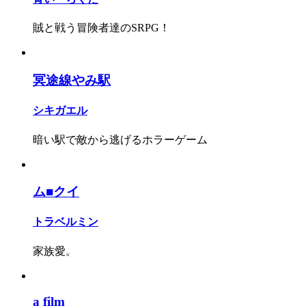
賊と戦う冒険者達のSRPG！
冥途線やみ駅
シキガエル
暗い駅で敵から逃げるホラーゲーム
ム■クイ
トラベルミン
家族愛。
a film