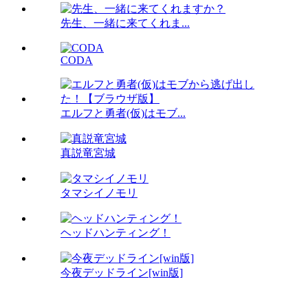
先生、一緒に来てくれま...
CODA
エルフと勇者(仮)はモブ...
真説竜宮城
タマシイノモリ
ヘッドハンティング！
今夜デッドライン[win版]