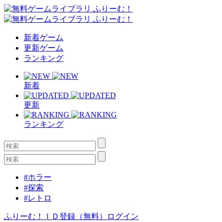
新着ゲーム
更新ゲーム
ランキング
新着
更新
ランキング
#ホラー
#探索
#レトロ
ふりーむ！ＩＤ登録（無料）
ログイン