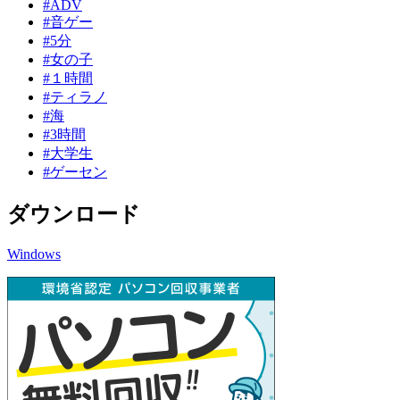
#ADV
#音ゲー
#5分
#女の子
#１時間
#ティラノ
#海
#3時間
#大学生
#ゲーセン
ダウンロード
Windows