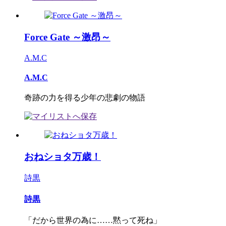
Force Gate ～激昂～
A.M.C
A.M.C
奇跡の力を得る少年の悲劇の物語
おねショタ万歳！
詩黒
詩黒
「だから世界の為に……黙って死ね」