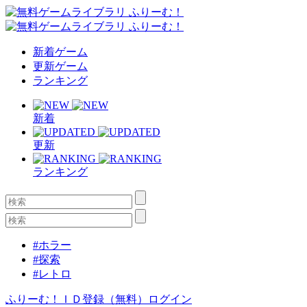
新着ゲーム
更新ゲーム
ランキング
新着
更新
ランキング
#ホラー
#探索
#レトロ
ふりーむ！ＩＤ登録（無料）
ログイン