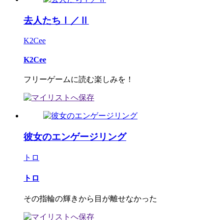
去人たちⅠ／Ⅱ
K2Cee
K2Cee
フリーゲームに読む楽しみを！
彼女のエンゲージリング
トロ
トロ
その指輪の輝きから目が離せなかった