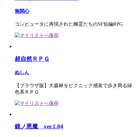
無関心
コンピュータに再現された幽霊たちのSF短編RPG
超自然ＲＰＧ
ぬしん
【ブラウザ版】大森林をピクニック感覚で歩き周る緑
色系ＲＰＧ
鏡ノ悪魔 ver.1.04