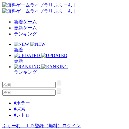
新着ゲーム
更新ゲーム
ランキング
新着
更新
ランキング
#ホラー
#探索
#レトロ
ふりーむ！ＩＤ登録（無料）
ログイン