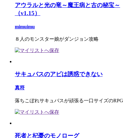
アウラルと光の竜～魔王病と古の秘宝～
（v1.15）
mimuimu
８人のモンスター娘がダンジョン攻略
サキュバスのアビは誘惑できない
真符
落ちこぼれサキュバスが頑張る一口サイズのRPG
死者と杞憂のモノローグ