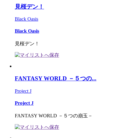
見桜デン！
Black Oasis
Black Oasis
見桜デン！
FANTASY WORLD －５つの...
Project J
Project J
FANTASY WORLD －５つの崩玉－