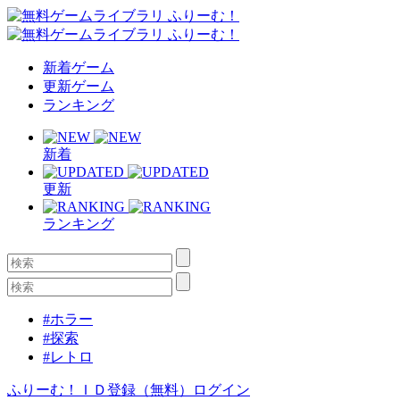
新着ゲーム
更新ゲーム
ランキング
新着
更新
ランキング
#ホラー
#探索
#レトロ
ふりーむ！ＩＤ登録（無料）
ログイン