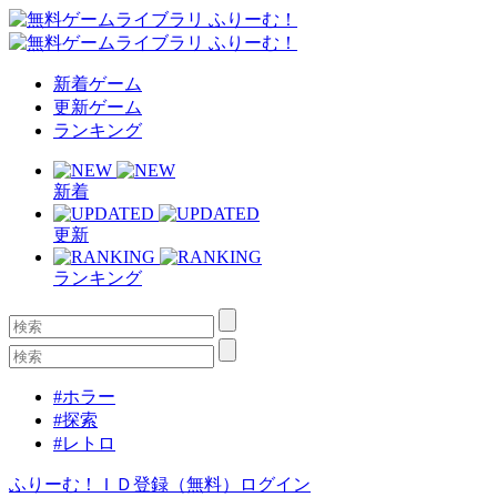
新着ゲーム
更新ゲーム
ランキング
新着
更新
ランキング
#ホラー
#探索
#レトロ
ふりーむ！ＩＤ登録（無料）
ログイン