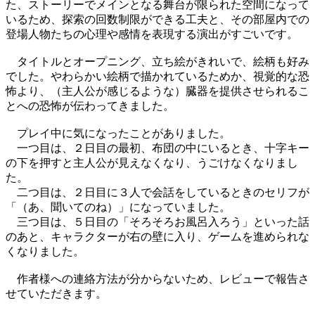
た、ストーリーでメインとなる舞台が限られた空間になって
いるため、探索の回数制限ができる工夫と、その部屋内での
登場人物たちの心理や感情を表現する演出がすごいです。
タイトルとオープニング、立ち絵がきれいで、絵柄も好み
でした。やわらかい絵柄で描かれているためか、視覚的な恐
怖より、（主人公が感じるような）臓器を提供させられるこ
とへの恐怖が伝わってきました。
プレイ中に気になったことがありました。
一つ目は、２日目の最初、布団の中にいるとき、十字キー
の下を押すと主人公が見えなくなり、うごけなくなりまし
た。
二つ目は、２日目に３人で会話をしているときのセリフが
「（あ、聞いてのね）」になっていました。
三つ目は、５日目の「そろそろお風呂入ろう」といった話
のあと、キャラクターが右の壁に入り、ゲームを進められな
くなりました。
作者様への連絡方法が分からないため、レビューで報告さ
せていただきます。