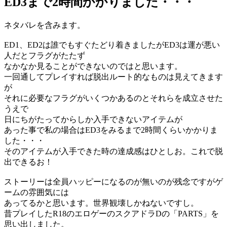
ED3まで2時間かかりました・・・
ネタバレを含みます。
ED1、ED2は誰でもすぐたどり着きましたがED3は運が悪い
人だとフラグがたたず
なかなか見ることができないのではと思います。
一回通してプレイすれば脱出ルート的なものは見えてきます
が
それに必要なフラグがいくつかあるのとそれらを成立させた
うえで
日にちがたってからしか入手できないアイテムが
あった事で私の場合はED3をみるまで2時間くらいかかりま
した・・・
そのアイテムが入手できた時の達成感はひとしお。これで脱
出できるお！
ストーリーは全員ハッピーになるのが無いのが残念ですがゲ
ームの雰囲気には
あってるかと思います。世界観壊しかねないですし。
昔プレイしたR18のエロゲーのスクアドラDの「PARTS」を
思い出しました。