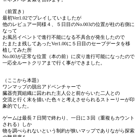
（前置き）
最初Ver1.02でプレイしていましたが
他のレビュアー同様４、５日目のNo.003の位置が柱の右側に
なって
お風呂イベントで進行不能になる不具合が発生したので
たまたま残してあったVer1.00に５日目のセーブデータを移
植してみた所
No.003が正常な位置（本の前）に戻り進行可能になったので
一応全ルートクリアまで行く事ができました。
（ここから本題）
ワンマップの脱出アドベンチャーで
臓器売買組織に囚われた主人公と前からいた二人との
交流と行く末を描いた色々と考えさせられるストーリーが印
象的でした。
ゲームは最長７日間で終わり、一日に３回（重複もカウント
される）しか
物を調べられないという制約が狭いマップでありながら探索