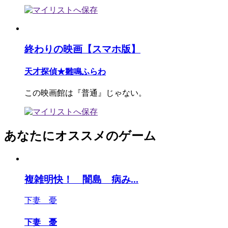
終わりの映画【スマホ版】
天才探偵★雛鳴ふらわ
この映画館は『普通』じゃない。
あなたにオススメのゲーム
複雑明快！ 闇島 病み...
下妻 憂
下妻 憂