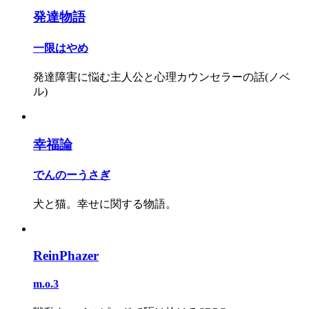
発達物語
一限はやめ
発達障害に悩む主人公と心理カウンセラーの話(ノベ
ル)
幸福論
でんのーうさぎ
犬と猫。幸せに関する物語。
ReinPhazer
m.o.3