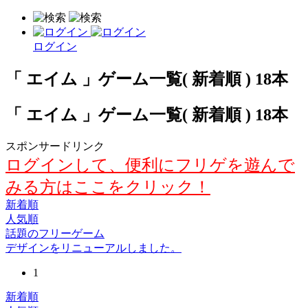
ログイン
「 エイム 」ゲーム一覧( 新着順 ) 18本
「 エイム 」ゲーム一覧( 新着順 ) 18本
スポンサードリンク
ログインして、便利にフリゲを遊んで
みる方はここをクリック！
新着順
人気順
話題のフリーゲーム
デザインをリニューアルしました。
1
新着順