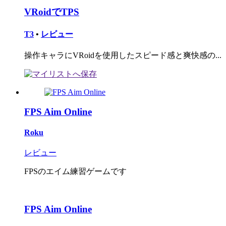
VRoidでTPS
T3
•
レビュー
操作キャラにVRoidを使用したスピード感と爽快感の...
FPS Aim Online
Roku
レビュー
FPSのエイム練習ゲームです
FPS Aim Online