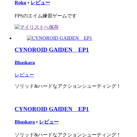
Roku
•
レビュー
FPSのエイム練習ゲームです
CYNOROID GAIDEN EP1
Bhaskara
レビュー
ソリッド&ハードなアクションシューティング！
CYNOROID GAIDEN EP1
Bhaskara
•
レビュー
ソリッド&ハードなアクションシューティング！