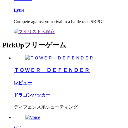
Lytre
Compete against your rival in a battle race SRPG!
PickUpフリーゲーム
ＴＯＷＥＲ ＤＥＦＥＮＤＥＲ
レビュー
ドラゴンハッカー
ディフェンス系シューティング