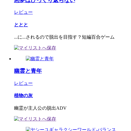
悪夢はひっくり返らない
レビュー
ととと
...に...されるので脱出を目指す？短編百合ゲーム
幽霊と青年
レビュー
植物の灰
幽霊が主人公の脱出ADV