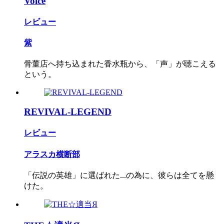
Voice
レビュー
紫
骨董店へ持ち込まれた香水瓶から、「声」が聴こえる
という。
REVIVAL-LEGEND
レビュー
アラスカ横断部
「伝説の英雄」に選ばれた...の為に、彼らは全てを懸
けた。