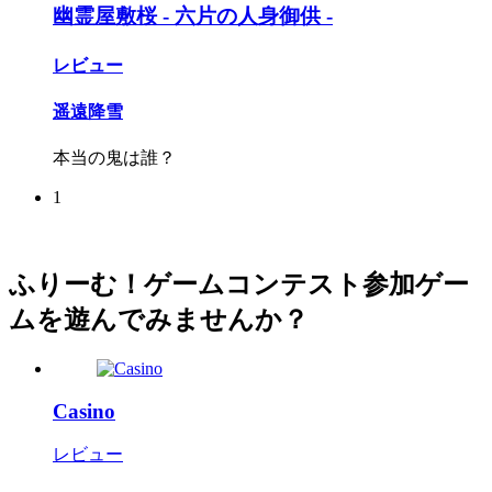
幽霊屋敷桜 - 六片の人身御供 -
レビュー
遥遠降雪
本当の鬼は誰？
1
ふりーむ！ゲームコンテスト参加ゲー
ムを遊んでみませんか？
Casino
レビュー