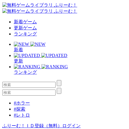
新着ゲーム
更新ゲーム
ランキング
新着
更新
ランキング
#ホラー
#探索
#レトロ
ふりーむ！ＩＤ登録（無料）
ログイン