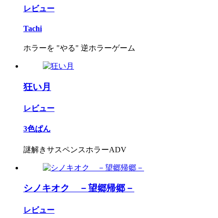
レビュー
Tachi
ホラーを "やる" 逆ホラーゲーム
狂い月
レビュー
3色ぱん
謎解きサスペンスホラーADV
シノキオク －望郷帰郷－
レビュー