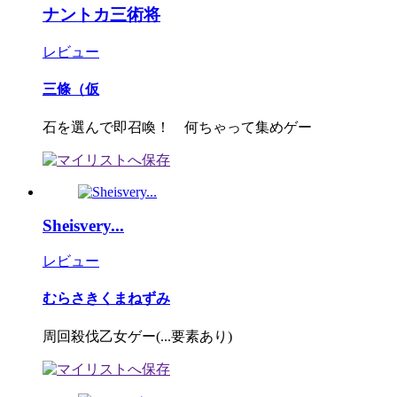
ナントカ三術将
レビュー
三條（仮
石を選んで即召喚！ 何ちゃって集めゲー
Sheisvery...
レビュー
むらさきくまねずみ
周回殺伐乙女ゲー(...要素あり)