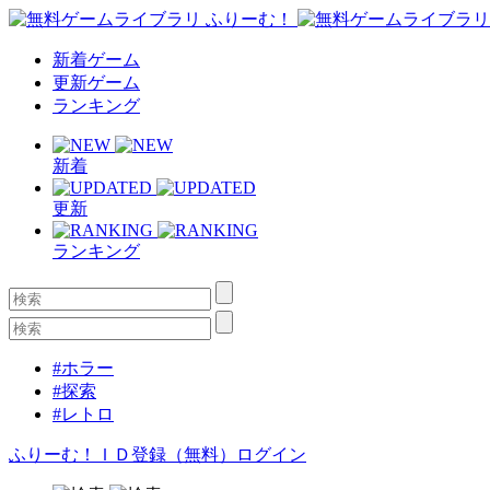
新着ゲーム
更新ゲーム
ランキング
新着
更新
ランキング
#ホラー
#探索
#レトロ
ふりーむ！ＩＤ登録（無料）
ログイン