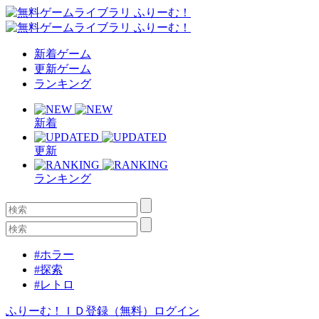
新着ゲーム
更新ゲーム
ランキング
新着
更新
ランキング
#ホラー
#探索
#レトロ
ふりーむ！ＩＤ登録（無料）
ログイン