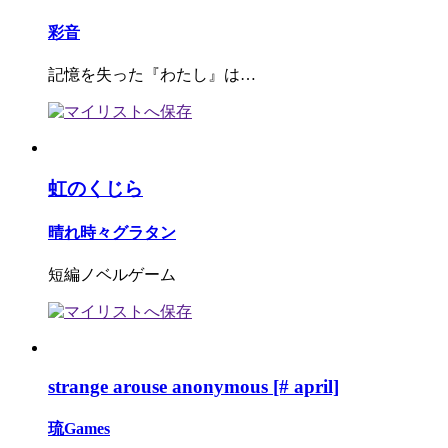
彩音
記憶を失った『わたし』は…
虹のくじら
晴れ時々グラタン
短編ノベルゲーム
strange arouse anonymous [# april]
琉Games