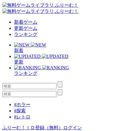
新着ゲーム
更新ゲーム
ランキング
新着
更新
ランキング
#ホラー
#探索
#レトロ
ふりーむ！ＩＤ登録（無料）
ログイン