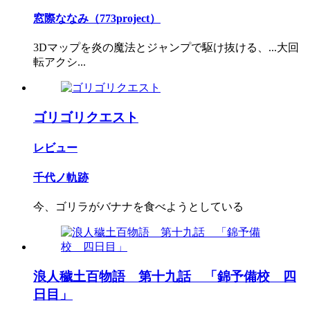
窓際ななみ（773project）
3Dマップを炎の魔法とジャンプで駆け抜ける、...大回
転アクシ...
ゴリゴリクエスト
レビュー
千代ノ軌跡
今、ゴリラがバナナを食べようとしている
浪人穢土百物語 第十九話 「錦予備校 四
日目」