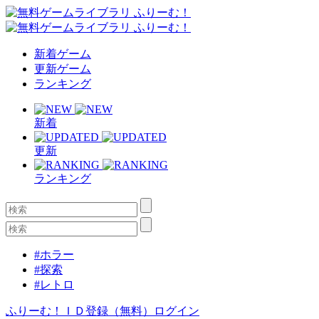
新着ゲーム
更新ゲーム
ランキング
新着
更新
ランキング
#ホラー
#探索
#レトロ
ふりーむ！ＩＤ登録（無料）
ログイン