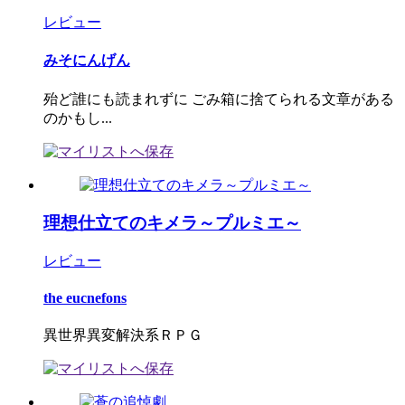
レビュー
みそにんげん
殆ど誰にも読まれずに ごみ箱に捨てられる文章がある
のかもし...
理想仕立てのキメラ～プルミエ～
レビュー
the eucnefons
異世界異変解決系ＲＰＧ