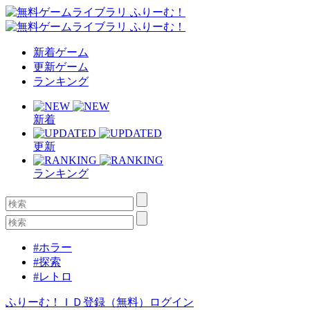
新着ゲーム
更新ゲーム
ランキング
新着
更新
ランキング
#ホラー
#探索
#レトロ
ふりーむ！ＩＤ登録（無料）
ログイン