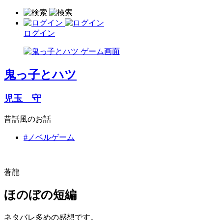
ログイン
鬼っ子とハツ
児玉 守
昔話風のお話
#ノベルゲーム
蒼龍
ほのぼの短編
ネタバレ多めの感想です。