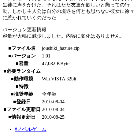
生徒に声をかけた。それはただ友達が欲しいと願っての行
動。しかし主人公は自分の境遇を何とも思わない彼女に徐々
に惹かれていくのだった――。
バージョン更新情報
容量が大幅に減少しました。内容に変化はありません。
■ファイル名
joushiki_hazure.zip
■バージョン
1.01
■容量
47,082 KByte
■必要ランタイム
■動作環境
Win VISTA 32bit
■特徴
■推奨年齢
全年齢
■登録日
2010-08-04
■ファイル更新日
2010-08-04
■情報更新日
2010-08-25
#ノベルゲーム