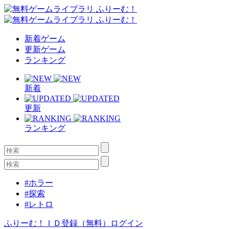
新着ゲーム
更新ゲーム
ランキング
新着
更新
ランキング
#ホラー
#探索
#レトロ
ふりーむ！ＩＤ登録（無料）
ログイン