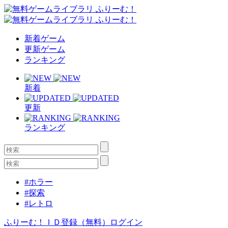
新着ゲーム
更新ゲーム
ランキング
新着
更新
ランキング
#ホラー
#探索
#レトロ
ふりーむ！ＩＤ登録（無料）
ログイン