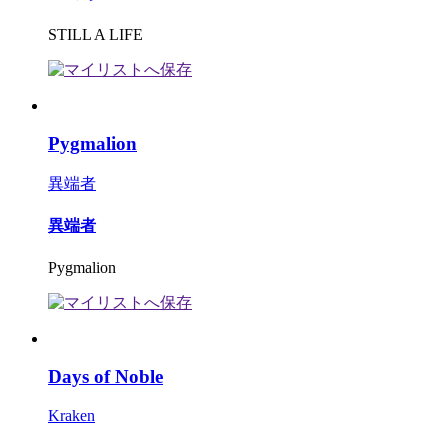
STILL A LIFE
Pygmalion
異端者
異端者
Pygmalion
Days of Noble
Kraken