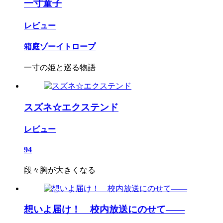
一寸童子
レビュー
箱庭ゾーイトロープ
一寸の姫と巡る物語
スズネ☆エクステンド
レビュー
94
段々胸が大きくなる
想いよ届け！ 校内放送にのせて――