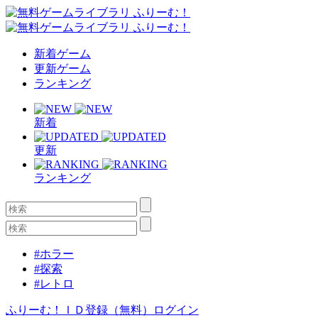
新着ゲーム
更新ゲーム
ランキング
新着
更新
ランキング
#ホラー
#探索
#レトロ
ふりーむ！ＩＤ登録（無料）
ログイン