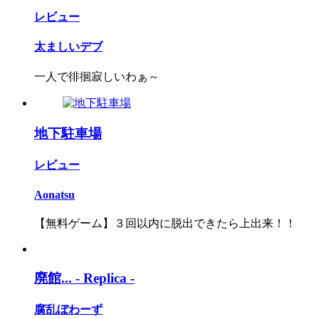
レビュー
太ましいデブ
一人で徘徊寂しいわぁ～
地下駐車場
レビュー
Aonatsu
【無料ゲーム】３回以内に脱出できたら上出来！！
廃館... - Replica -
腐乱ぼわーず