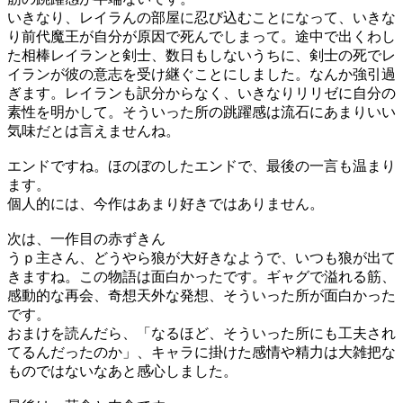
いきなり、レイラんの部屋に忍び込むことになって、いきな
り前代魔王が自分が原因で死んでしまって。途中で出くわし
た相棒レイランと剣士、数日もしないうちに、剣士の死でレ
イランが彼の意志を受け継ぐことにしました。なんか強引過
ぎます。レイランも訳分からなく、いきなりリリゼに自分の
素性を明かして。そういった所の跳躍感は流石にあまりいい
気味だとは言えませんね。
エンドですね。ほのぼのしたエンドで、最後の一言も温まり
ます。
個人的には、今作はあまり好きではありません。
次は、一作目の赤ずきん
うｐ主さん、どうやら狼が大好きなようで、いつも狼が出て
きますね。この物語は面白かったです。ギャグで溢れる筋、
感動的な再会、奇想天外な発想、そういった所が面白かった
です。
おまけを読んだら、「なるほど、そういった所にも工夫され
てるんだったのか」、キャラに掛けた感情や精力は大雑把な
ものではないなあと感心しました。