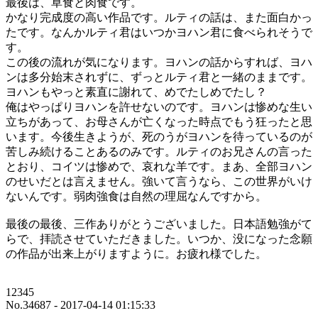
最後は、草食と肉食です。
かなり完成度の高い作品です。ルティの話は、また面白かっ
たです。なんかルティ君はいつかヨハン君に食べられそうで
す。
この後の流れが気になります。ヨハンの話からすれば、ヨハ
ンは多分始末されずに、ずっとルティ君と一緒のままです。
ヨハンもやっと素直に謝れて、めでたしめでたし？
俺はやっぱりヨハンを許せないのです。ヨハンは惨めな生い
立ちがあって、お母さんが亡くなった時点でもう狂ったと思
います。今後生きようが、死のうがヨハンを待っているのが
苦しみ続けることあるのみです。ルティのお兄さんの言った
とおり、コイツは惨めで、哀れな羊です。まあ、全部ヨハン
のせいだとは言えません。強いて言うなら、この世界がいけ
ないんです。弱肉強食は自然の理屈なんですから。
最後の最後、三作ありがとうございました。日本語勉強がて
らで、拝読させていただきました。いつか、没になった念願
の作品が出来上がりますように。お疲れ様でした。
12345
No.34687 - 2017-04-14 01:15:33