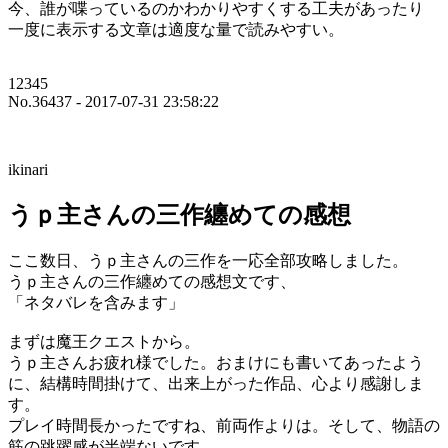
今、誰が喋っているのかわかりやすくする工夫があったり
一度に表示する文章は適度な量で読みやすい。
12345
No.36437 - 2017-07-31 23:58:22
ikinari
うｐ主さんの三作纏めての感想
ここ数日、うｐ主さんの三作を一応全部攻略しました。
うｐ主さんの三作纏めての感想文です、
「ネタバレを含みます」
まずは魔王クエストから。
うｐ主さんお疲れ様でした。おまけにも書いてあったよう
に、結構時間掛けて、出来上がった作品、心より感謝しま
す。
プレイ時間長かったですね、前両作よりは。そして、物語の
筋の跳躍感が半端ないです。