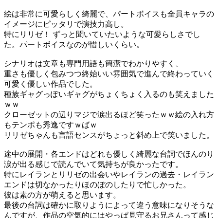
絵は非常に可愛らしく綺麗で、パートボイスも全員キャラの
イメージにピッタリで演技力高し。
特にリリゼ！ ずっと聞いていたいような可愛らしさでし
た。パートボイスなのが惜しいくらい。
シナリオは文章も専門用語も簡潔でわかりやすく、
重さも優しく包みつつ終始いい雰囲気で進んで終わっていく
可愛く優しい作品でした。
種族ギャグっぽいギャグがちょくちょく入るのも笑えました
ｗｗ
クローゼットの辺りマジで涙出るほど笑ったｗｗ絵の入れ方
もテンポも秀逸ですｗばｗ
リリゼちゃんも言語センスがちょっと斜め上で笑いました。
途中の展開・各エンドはどれも優しく綺麗な台詞でほんのり
涙が出る感じで読んでいて気持ちが良かったです。
特にレイランとリリゼの出会いやレイランの過去・レイラン
エンドは切なかったりほのぼのしたりで忙しかった。
彼は素の方が萌えると思います。
最後の台詞は確かに取りようによって違う意味になりそうな
んですが、作品の空気的にはやっぱ見守るお兄さんって感じ