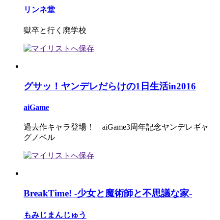
リンネ堂
獄卒と行く廃学校
グサッ！ヤンデレだらけの1日生活in2016
aiGame
過去作キャラ登場！ aiGame3周年記念ヤンデレギャ
グノベル
BreakTime! -少女と魔術師と不思議な家-
もみじまんじゅう