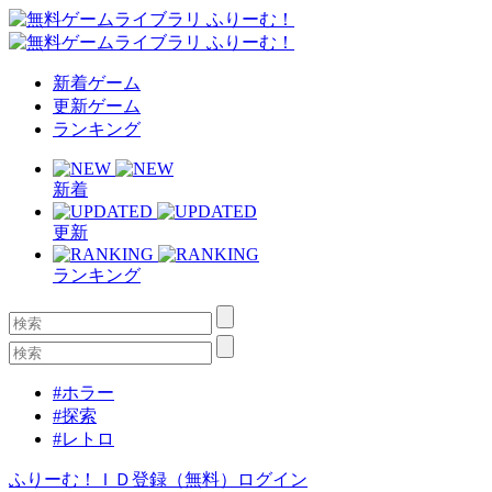
新着ゲーム
更新ゲーム
ランキング
新着
更新
ランキング
#ホラー
#探索
#レトロ
ふりーむ！ＩＤ登録（無料）
ログイン