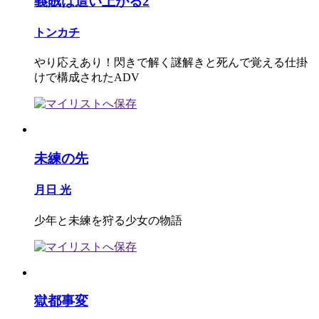
義賊は這い上がる2
トンカチ
やり応えあり！閃きで解く謎解きと死んで覚える仕掛
けで構成されたADV
未練の先
月日 光
少年と未練を狩る少女の物語
獄都事変