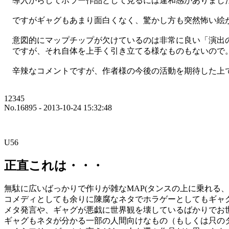
導入からしてホラー作品として見るには違和感がありました
ですがギャグもあまり面白くなく、驚かし方も突然怖い絵が
意図的にマップチップが欠けているのは非常に良い「演出
ですが、それ自体を上手く引き立てる様なものもないので
辛辣なコメントですが、作者様の今後の活動を期待した上
12345
No.16895 - 2013-10-24 15:32:48
U56
正直これは・・・
無駄に広いばっかりで作りが雑なMAP(タンスの上に乗れる
コメディとしても余りに陳腐なネタでホラゲーとしてもギャ
メタ発言や、ギャグが悪戯に世界観を壊しているばかりでお
ギャグもネタが分かる一部の人間向けなもの（もしくは只の