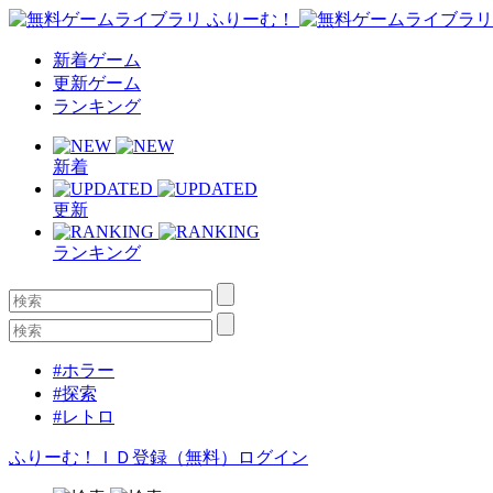
新着ゲーム
更新ゲーム
ランキング
新着
更新
ランキング
#ホラー
#探索
#レトロ
ふりーむ！ＩＤ登録（無料）
ログイン