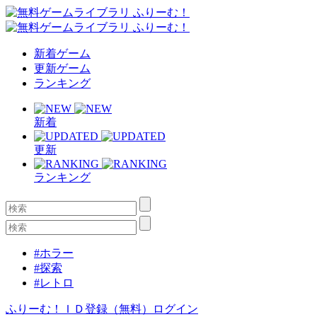
新着ゲーム
更新ゲーム
ランキング
新着
更新
ランキング
#ホラー
#探索
#レトロ
ふりーむ！ＩＤ登録（無料）
ログイン