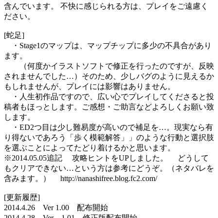
含んでいます。 不快に感じられる方は、プレイをご遠慮く
ださい。
[蛇足]
・Stage1のマップは、マップチップに多少の不具合があり
ます。
（何度かイラストソフトで修正を行ったのですが、反映
されませんでした…）そのため、少しバグのように見えるか
もしれませんが、プレイには影響はありません。
・人生初作品ですので、広い心でプレイしてくださると投
稿者もほっとします。ご感想・ご助言などよろしくお願い致
します。
・ED2つ目は少し難易度が高いので補足を…。現実なら有
り得ないであろう「歩く模範解答」」のような行動と選択肢
を選ぶことによってたどり着けるかと思います。
※2014.05.05追記 攻略ヒントをUPしました。 どうして
もクリアできない…という方は参考にどうぞ。（ネタバレを
含みます。） http://nanashifree.blog.fc2.com/
[更新履歴]
2014.4.26 Ver 1.00 配布開始
2014.4.28 Ver 1.01 修正版配布開始