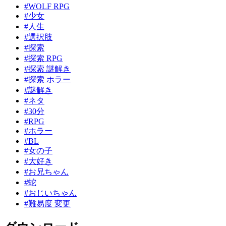
#WOLF RPG
#少女
#人生
#選択肢
#探索
#探索 RPG
#探索 謎解き
#探索 ホラー
#謎解き
#ネタ
#30分
#RPG
#ホラー
#BL
#女の子
#大好き
#お兄ちゃん
#蛇
#おじいちゃん
#難易度 変更