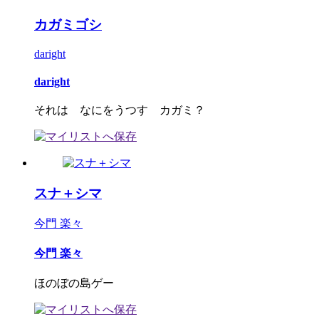
カガミゴシ
daright
daright
それは なにをうつす カガミ？
スナ＋シマ
今門 楽々
今門 楽々
ほのぼの島ゲー