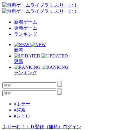
新着ゲーム
更新ゲーム
ランキング
新着
更新
ランキング
#ホラー
#探索
#レトロ
ふりーむ！ＩＤ登録（無料）
ログイン