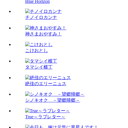
Blue Horizon
チノイロカンナ
神さまおやすみ！
こけおとし
タマシイ横丁
絶佳のエリーニュス
シノキオク －望郷帰郷－
True～ラブレター～