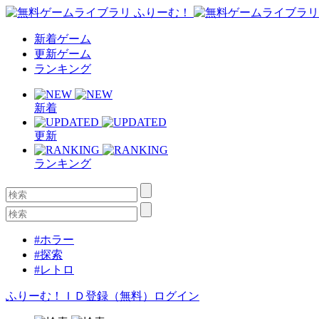
新着ゲーム
更新ゲーム
ランキング
新着
更新
ランキング
#ホラー
#探索
#レトロ
ふりーむ！ＩＤ登録（無料）
ログイン