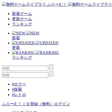
新着ゲーム
更新ゲーム
ランキング
新着
更新
ランキング
#ホラー
#探索
#レトロ
ふりーむ！ＩＤ登録（無料）
ログイン