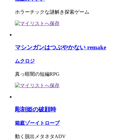
ホラーチックな謎解き探索ゲーム
マシンガンはつぶやかない remake
ムクロジ
真っ暗闇の短編RPG
彫刻姫の破顔時
箱庭ゾーイトロープ
動く脱出メタネタADV