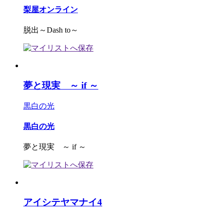
梨屋オンライン
脱出～Dash to～
夢と現実 ～ if ～
黒白の光
黒白の光
夢と現実 ～ if ～
アイシテヤマナイ4