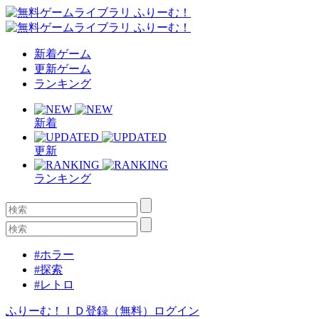
新着ゲーム
更新ゲーム
ランキング
新着
更新
ランキング
#ホラー
#探索
#レトロ
ふりーむ！ＩＤ登録（無料）
ログイン