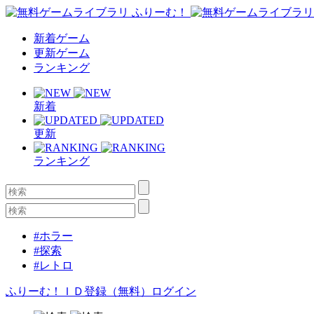
新着ゲーム
更新ゲーム
ランキング
新着
更新
ランキング
#ホラー
#探索
#レトロ
ふりーむ！ＩＤ登録（無料）
ログイン