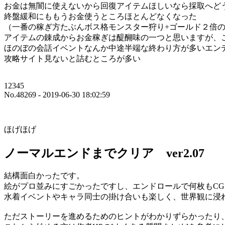
お金は無闇に使えないから回復アイテムほしいなら採取へど
終盤緩和にももうお金使うところほとんどなくなった
（一番の稼ぎ方たぶんボス格モンスター狩り+ゴールド２倍
アイテムの錬成からお金稼ぎは醍醐味の一つと思いますが、
ほのぼの会話イベントなんか中途半端な終わり方が多いエン
攻略サイト見ないと詰むところが多い
12345
No.48269 - 2019-06-30 18:02:59
ほげほげ
ノーマルエンドまでクリア ver2.07
結構面白かったです。
絵がプロ並みにすごかったですし、エンドロールで何枚もC
水着イベントやキャラ同士の掛け合いも楽しく、世界観に浸
ただストーリーを進めるためのヒントがわかりずらかったり