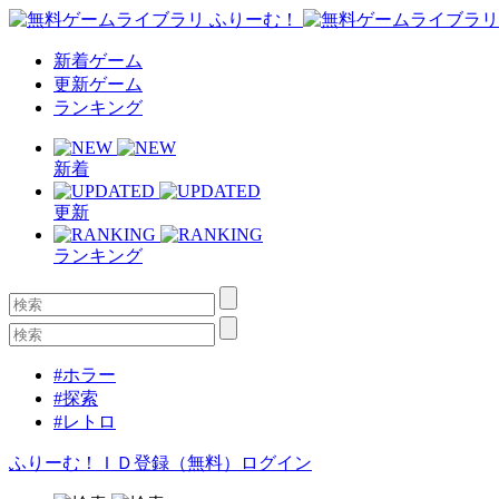
新着ゲーム
更新ゲーム
ランキング
新着
更新
ランキング
#ホラー
#探索
#レトロ
ふりーむ！ＩＤ登録（無料）
ログイン