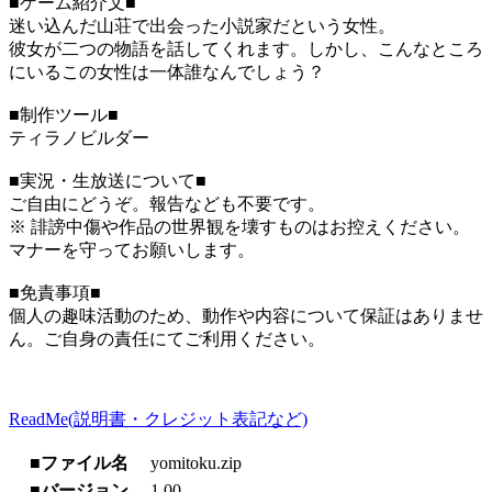
■ゲーム紹介文■
迷い込んだ山荘で出会った小説家だという女性。
彼女が二つの物語を話してくれます。しかし、こんなところ
にいるこの女性は一体誰なんでしょう？
■制作ツール■
ティラノビルダー
■実況・生放送について■
ご自由にどうぞ。報告なども不要です。
※ 誹謗中傷や作品の世界観を壊すものはお控えください。
マナーを守ってお願いします。
■免責事項■
個人の趣味活動のため、動作や内容について保証はありませ
ん。ご自身の責任にてご利用ください。
ReadMe(説明書・クレジット表記など)
■ファイル名
yomitoku.zip
■バージョン
1.00