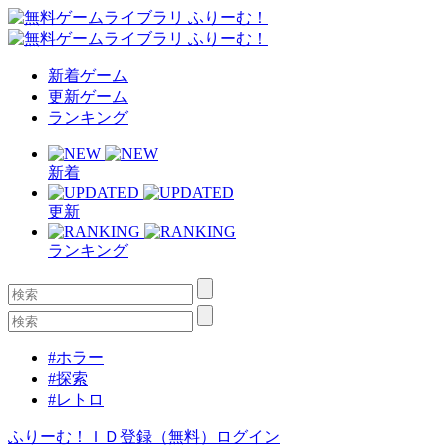
新着ゲーム
更新ゲーム
ランキング
新着
更新
ランキング
#ホラー
#探索
#レトロ
ふりーむ！ＩＤ登録（無料）
ログイン